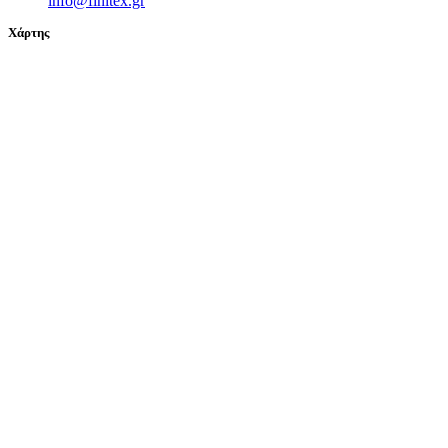
info@finitex.gr
Χάρτης
© 2024 FINITEX - ΒΑΚΟΝΔΙΟΥ Β. & ΣΙΑ Ο.Ε. All Rights
Reserved | Powered by