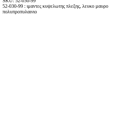
SKU:
52-030-99
52-030-99 : ιμαντες κυψελωτης πλεξης, λευκο μαυρο
πολυπροπυλαινιο