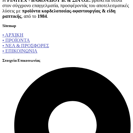
Η
FINITEX - ΒΑΚΟΝΔΙΟΥ Β. & ΣΙΑ Ο.Ε.
βρίσκεται δίπλα
στον σύγχρονο επαγγελματία, προσφέροντάς του αποτελεσματικές
λύσεις με
προϊόντα κορδελοποιίας-υφαντουργίας & είδη
ραπτικής
, από το
1984
.
Sitemap
• ΑΡΧΙΚΗ
• ΠΡΟΪΟΝΤΑ
• ΝΕΑ & ΠΡΟΣΦΟΡΕΣ
• ΕΠΙΚΟΙΝΩΝΙΑ
Στοιχεία Επικοινωνίας