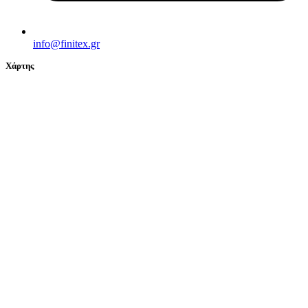
info@finitex.gr
Χάρτης
© 2024 FINITEX - ΒΑΚΟΝΔΙΟΥ Β. & ΣΙΑ Ο.Ε. All Rights