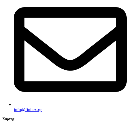
info@finitex.gr
Χάρτης