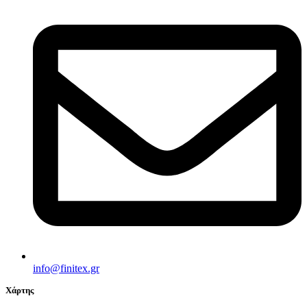
info@finitex.gr
Χάρτης