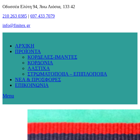
Οδυσσέα Ελύτη 94, Άνω Λιόσια, 133 42
210 263 0385
|
697 433 7079
info@finitex.gr
ΑΡΧΙΚΗ
ΠΡΟΪΟΝΤΑ
ΚΟΡΔΕΛΕΣ-ΙΜΑΝΤΕΣ
ΚΟΡΔΟΝΙΑ
ΛΑΣΤΙΧΑ
ΣΤΡΩΜΑΤΟΠΟΙΙΑ – ΕΠΙΠΛΟΠΟΙΙΑ
ΝΕΑ & ΠΡΟΣΦΟΡΕΣ
ΕΠΙΚΟΙΝΩΝΙΑ
Menu