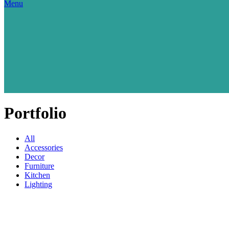
Menu
Portfolio
All
Accessories
Decor
Furniture
Kitchen
Lighting