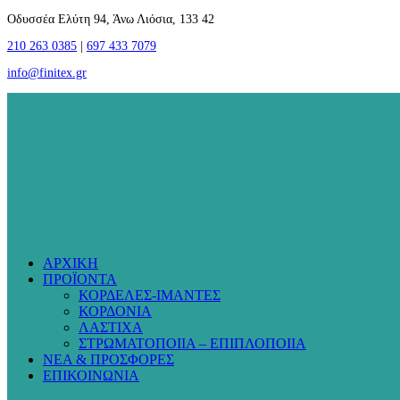
Οδυσσέα Ελύτη 94, Άνω Λιόσια, 133 42
210 263 0385
|
697 433 7079
info@finitex.gr
ΑΡΧΙΚΗ
ΠΡΟΪΟΝΤΑ
ΚΟΡΔΕΛΕΣ-ΙΜΑΝΤΕΣ
ΚΟΡΔΟΝΙΑ
ΛΑΣΤΙΧΑ
ΣΤΡΩΜΑΤΟΠΟΙΙΑ – ΕΠΙΠΛΟΠΟΙΙΑ
ΝΕΑ & ΠΡΟΣΦΟΡΕΣ
ΕΠΙΚΟΙΝΩΝΙΑ