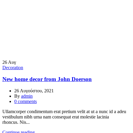
26
Αυγ
Decoration
New home decor from John Doerson
26 Αυγούστου, 2021
By
admin
0
comments
Ullamcorper condimentum erat pretium velit at ut a nunc id a adeu
vestibulum nibh urna nam consequat erat molestie lacinia
rhoncus. Nis...
Continue reading