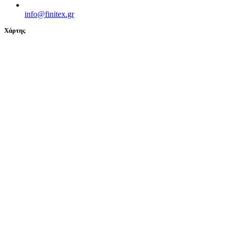
info@finitex.gr
Χάρτης
© 2024 FINITEX - ΒΑΚΟΝΔΙΟΥ Β. & ΣΙΑ Ο.Ε. All Rights
Reserved | Powered by