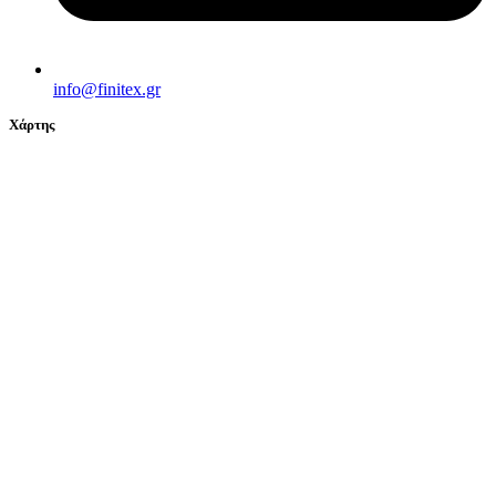
info@finitex.gr
Χάρτης
© 2024 FINITEX - ΒΑΚΟΝΔΙΟΥ Β. & ΣΙΑ Ο.Ε. All Rights