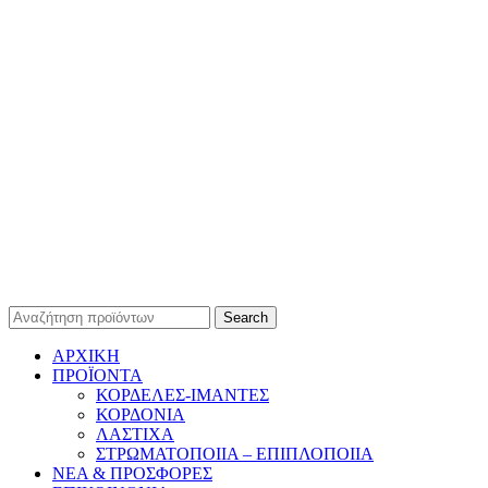
© 2024 FINITEX - ΒΑΚΟΝΔΙΟΥ Β. & ΣΙΑ Ο.Ε. All Rights
Reserved | Powered by
Search
ΑΡΧΙΚΗ
ΠΡΟΪΟΝΤΑ
ΚΟΡΔΕΛΕΣ-ΙΜΑΝΤΕΣ
ΚΟΡΔΟΝΙΑ
ΛΑΣΤΙΧΑ
ΣΤΡΩΜΑΤΟΠΟΙΙΑ – ΕΠΙΠΛΟΠΟΙΙΑ
ΝΕΑ & ΠΡΟΣΦΟΡΕΣ