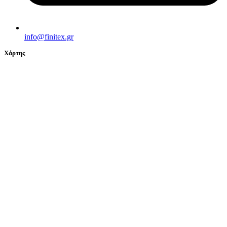
info@finitex.gr
Χάρτης
© 2024 FINITEX - ΒΑΚΟΝΔΙΟΥ Β. & ΣΙΑ Ο.Ε. All Rights